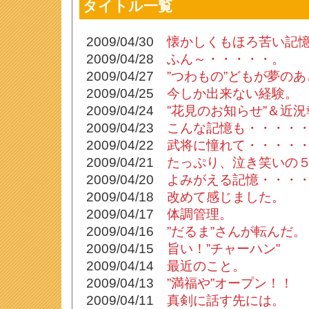
タイトル一覧
2009/04/30
懐かしくもほろ苦い記
2009/04/28
ふん～・・・・・。
2009/04/27
”つわもの”どもが夢の
2009/04/25
今しか出来ない経験。
2009/04/24
”花見のお知らせ”＆近
2009/04/23
こんな記憶も・・・・
2009/04/22
武将に憧れて・・・・
2009/04/21
たっぷり、泣き笑いの
2009/04/20
よみがえる記憶・・・
2009/04/18
改めて感じました。
2009/04/17
体調管理。
2009/04/16
”だるま”さんが転んだ。
2009/04/15
旨い！”チャーハン”
2009/04/14
最近のこと。
2009/04/13
”満福や”オープン！！
2009/04/11
真剣に話す先には。