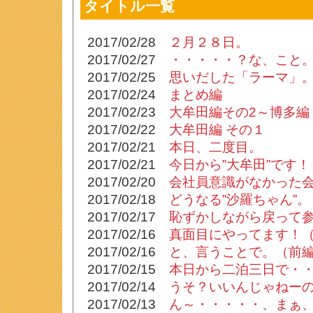
タイトル一覧
2017/02/28
２月２８日。
2017/02/27
・・・・・？な、こと
2017/02/25
思いだした「ラーマ」
2017/02/24
まとめ編
2017/02/23
大牟田編その2～博多編
2017/02/22
大牟田編 その１
2017/02/21
本日、二度目。
2017/02/21
今日から”大牟田”です！
2017/02/20
会社員意識がなかった
2017/02/18
どうなる”沙羅ちゃん”。
2017/02/17
恥ずかしながら戻って
2017/02/16
真面目にやってます！
2017/02/16
と、言うことで。（前
2017/02/15
本日から二泊三日で・
2017/02/14
うそ？いいんじゃねー
2017/02/13
ん～・・・・・、まぁ