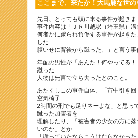
ここまで、来たか！大馬鹿な世の
先日、とっても頭に来る事件が起きま
事件内容は「ＪＲ川越駅（埼玉県）溝
何者かに蹴られ負傷する事件が起きた
した
腹いせに背後から蹴った。」と言う事
年配の男性が「あんた！何やってる！
蹴った
人物は無言で立ち去ったとのこと。
あたくしこの事件自体、「市中引き回
空気椅子
2時間の刑でも足りネーよな」と思っ
蹴った加害者を
理解したり、「被害者の少女の方に落
いのか」とか
「謝っていたならこうはならなかった